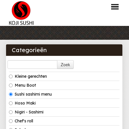
HOME
BESTELLEN
Categorieën
MENU
Zoek
LOGIN
Kleine gerechten
CONTACT
Menu Boot
Sushi sashimi menu
Hoso Maki
Nigiri - Sashimi
Chef's roll