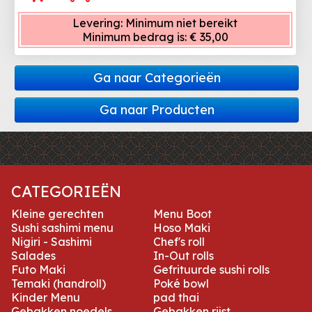
Levering:
Minimum niet bereikt
Minimum bedrag is:
€ 35,00
Ga naar Categorieën
Ga naar Producten
CATEGORIEËN
Kleine gerechten
Menu Boot
Sushi sashimi menu
Hoso Maki
Nigiri - Sashimi
Chef's roll
Salades
In-Out rolls
Futo Maki
Gefrituurde sushi rolls
Temaki (handroll)
Poké bowl
Kinder Menu
pad thai
Gebakken noedels
Gebakken rijst