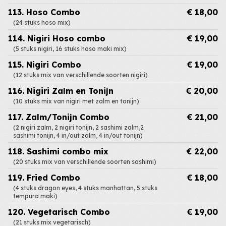
113. Hoso Combo
€ 18,00
(24 stuks hoso mix)
114. Nigiri Hoso combo
€ 19,00
(5 stuks nigiri, 16 stuks hoso maki mix)
115. Nigiri Combo
€ 19,00
(12 stuks mix van verschillende soorten nigiri)
116. Nigiri Zalm en Tonijn
€ 20,00
(10 stuks mix van nigiri met zalm en tonijn)
117. Zalm/Tonijn Combo
€ 21,00
(2 nigiri zalm, 2 nigiri tonijn, 2 sashimi zalm,2
sashimi tonijn, 4 in/out zalm, 4 in/out tonijn)
118. Sashimi combo mix
€ 22,00
(20 stuks mix van verschillende soorten sashimi)
119. Fried Combo
€ 18,00
(4 stuks dragon eyes, 4 stuks manhattan, 5 stuks
tempura maki)
120. Vegetarisch Combo
€ 19,00
(21 stuks mix vegetarisch)