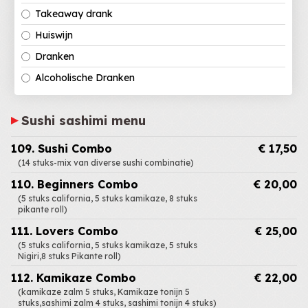
Takeaway drank
Huiswijn
Dranken
Alcoholische Dranken
Sushi sashimi menu
109. Sushi Combo
€ 17,50
(14 stuks-mix van diverse sushi combinatie)
110. Beginners Combo
€ 20,00
(5 stuks california, 5 stuks kamikaze, 8 stuks
pikante roll)
111. Lovers Combo
€ 25,00
(5 stuks california, 5 stuks kamikaze, 5 stuks
Nigiri,8 stuks Pikante roll)
112. Kamikaze Combo
€ 22,00
(kamikaze zalm 5 stuks, Kamikaze tonijn 5
stuks,sashimi zalm 4 stuks, sashimi tonijn 4 stuks)