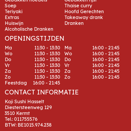
Soep
Thaise curry
Teriyaki
Hoofd Gerechten
Extras
Takeaway drank
Huiswijn
Dranken
Alcoholische Dranken
OPENINGSTIJDEN
Ma
11:30 - 13:30
Ma
16:00 - 21:45
Wo
11:30 - 13:30
Wo
16:00 - 21:45
Do
11:30 - 13:30
Do
16:00 - 21:45
Vr
11:30 - 13:30
Vr
16:00 - 21:45
Za
11:30 - 13:30
Za
16:00 - 21:45
Zo
11:30 - 13:30
Zo
16:00 - 21:45
Feestdag
16:00 - 21:45
CONTACT INFORMATIE
Koji Sushi Hasselt
Diestersteenweg 129
3510 Kermt
Tel.:
011755576
BTW:
BE1015.974.238